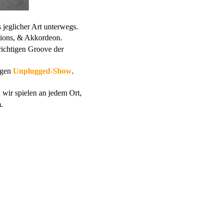
s jeglicher Art unterwegs.
sions, & Akkordeon.
richtigen Groove der
sigen
Unplugged-Show
.
wir spielen an jedem Ort,
m.